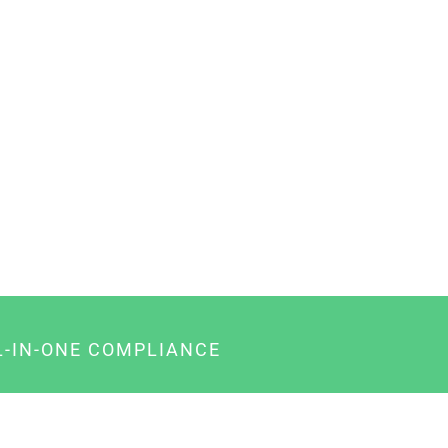
L-IN-ONE COMPLIANCE
gency-Paket für Agenturen