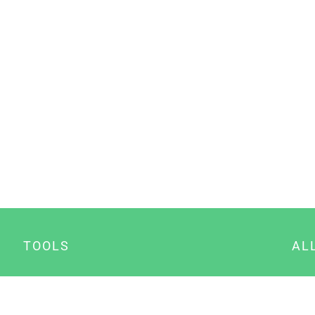
TOOLS
AL
Datenschutz Generator
A