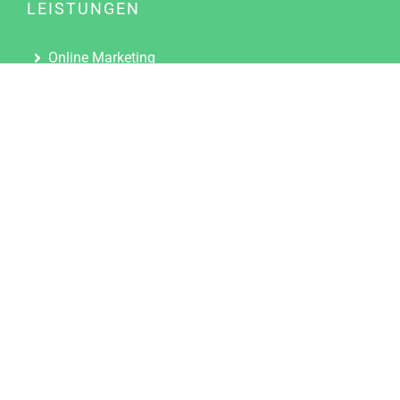
LEISTUNGEN
Online Marketing
Content Marketing
Content Marketing Abos
Content Marketing für Ärzte
Suchmaschinenoptimierung
Social Media Marketing
Influencer Marketing
Partnerprogramm
TOOLS