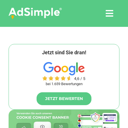
Skip
to
Togg
content
Navi
Leistungen
Tools
Jetzt sind Sie dran!
Pressemitteilungen
bei 1.659 Bewertungen
Shop
JETZT BEWERTEN
Agentur
Blog