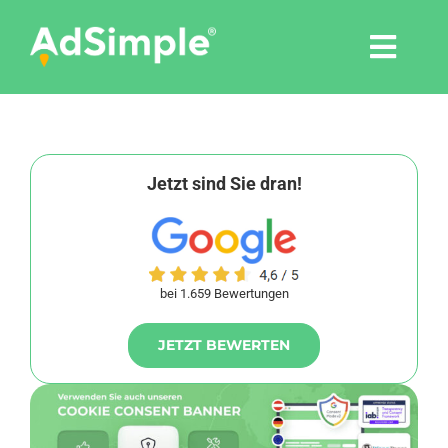
Skip
to
Togg
content
Navi
Leistungen
Tools
Jetzt sind Sie dran!
Pressemitteilungen
bei 1.659 Bewertungen
Shop
JETZT BEWERTEN
Agentur
Blog