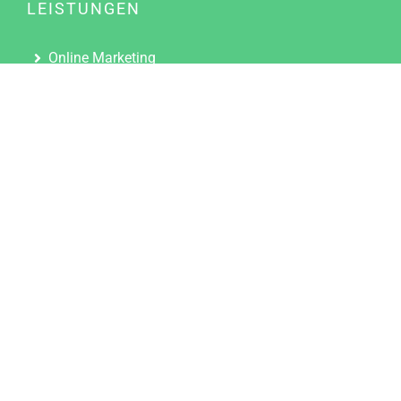
LEISTUNGEN
Online Marketing
Content Marketing
Content Marketing Abos
Content Marketing für Ärzte
Suchmaschinenoptimierung
Social Media Marketing
Influencer Marketing
Partnerprogramm
TOOLS