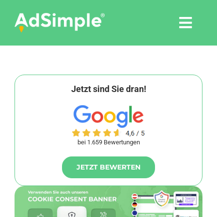
Skip
to
Togg
content
Navi
Leistungen
Tools
Jetzt sind Sie dran!
Pressemitteilungen
bei 1.659 Bewertungen
Shop
JETZT BEWERTEN
Agentur
Blog