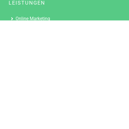
LEISTUNGEN
Online Marketing
Content Marketing
Content Marketing Abos
Content Marketing für Ärzte
Suchmaschinenoptimierung
Social Media Marketing
Influencer Marketing
Partnerprogramm
TOOLS