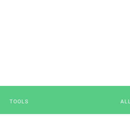
TOOLS
AL
Datenschutz Generator
A