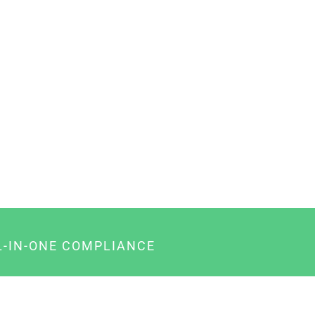
L-IN-ONE COMPLIANCE
gency-Paket für Agenturen