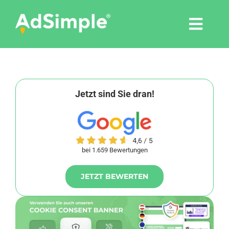
Skip
to
Togg
content
Navi
Leistungen
Tools
Jetzt sind Sie dran!
Pressemitteilungen
bei 1.659 Bewertungen
Shop
JETZT BEWERTEN
Agentur
Blog