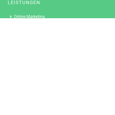
LEISTUNGEN
Online Marketing
Content Marketing
Content Marketing Abos
Content Marketing für Ärzte
Suchmaschinenoptimierung
Social Media Marketing
Influencer Marketing
Partnerprogramm
TOOLS