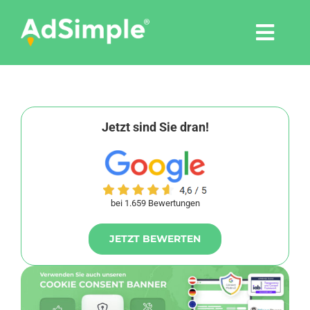
Skip
to
Togg
content
Navi
Leistungen
Tools
Jetzt sind Sie dran!
Pressemitteilungen
bei 1.659 Bewertungen
Shop
JETZT BEWERTEN
Agentur
Blog