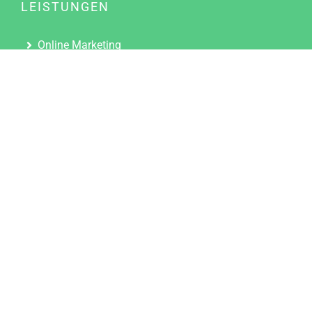
LEISTUNGEN
Online Marketing
Content Marketing
Content Marketing Abos
Content Marketing für Ärzte
Suchmaschinenoptimierung
Social Media Marketing
Influencer Marketing
Partnerprogramm
TOOLS