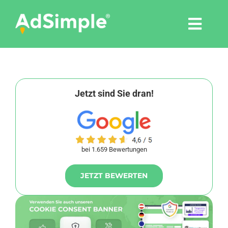
Skip
to
Togg
content
Navi
Leistungen
Tools
Jetzt sind Sie dran!
Pressemitteilungen
bei 1.659 Bewertungen
Shop
JETZT BEWERTEN
Agentur
Blog