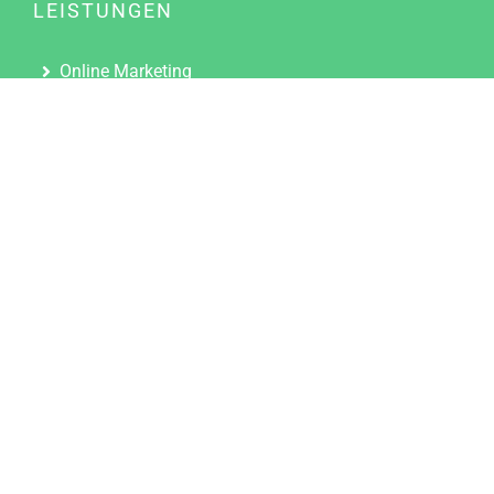
LEISTUNGEN
Online Marketing
Content Marketing
Content Marketing Abos
Content Marketing für Ärzte
Suchmaschinenoptimierung
Social Media Marketing
Influencer Marketing
Partnerprogramm
TOOLS