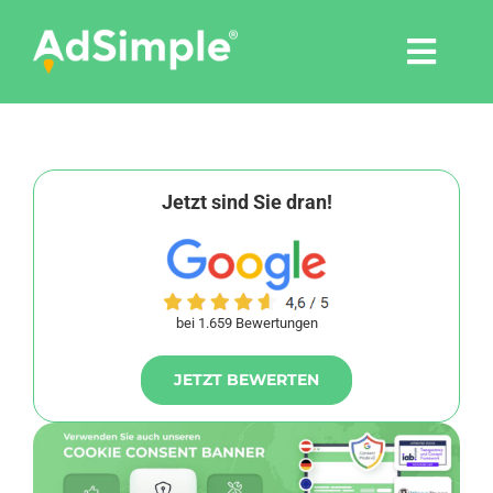
Skip
to
Togg
content
Navi
Leistungen
Tools
Jetzt sind Sie dran!
Pressemitteilungen
bei 1.659 Bewertungen
Shop
JETZT BEWERTEN
Agentur
Blog