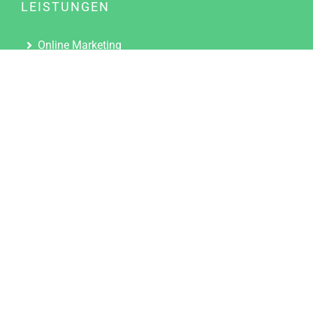
LEISTUNGEN
Online Marketing
Content Marketing
Content Marketing Abos
Content Marketing für Ärzte
Suchmaschinenoptimierung
Social Media Marketing
Influencer Marketing
Partnerprogramm
TOOLS