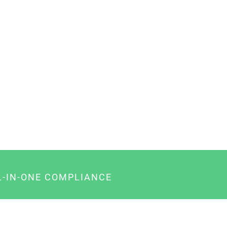
L-IN-ONE COMPLIANCE
gency-Paket für Agenturen