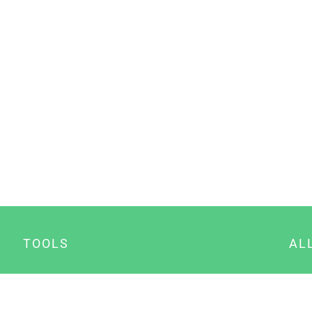
TOOLS
AL
Datenschutz Generator
A