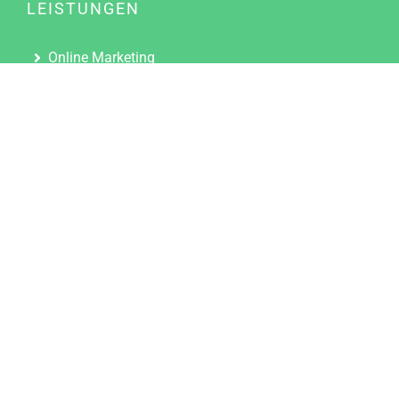
LEISTUNGEN
Online Marketing
Content Marketing
Content Marketing Abos
Content Marketing für Ärzte
Suchmaschinenoptimierung
Social Media Marketing
Influencer Marketing
Partnerprogramm
TOOLS