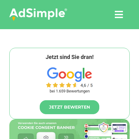
Skip
to
Togg
content
Navi
Leistungen
Tools
Jetzt sind Sie dran!
Pressemitteilungen
bei 1.659 Bewertungen
Shop
JETZT BEWERTEN
Agentur
Blog