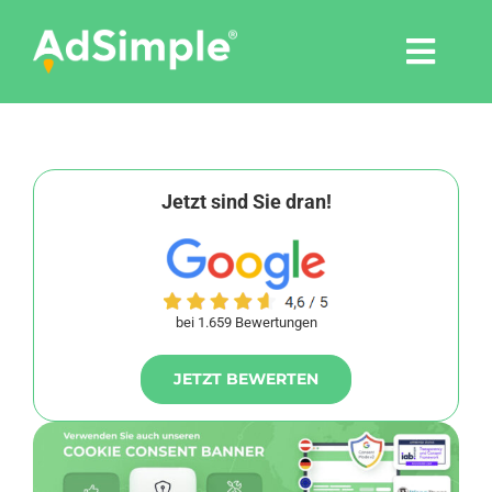
Skip
to
Togg
content
Navi
Leistungen
Tools
Jetzt sind Sie dran!
Pressemitteilungen
bei 1.659 Bewertungen
Shop
JETZT BEWERTEN
Agentur
Blog