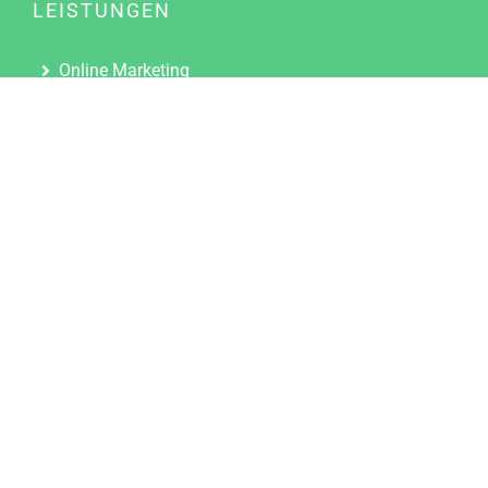
LEISTUNGEN
Online Marketing
Content Marketing
Content Marketing Abos
Content Marketing für Ärzte
Suchmaschinenoptimierung
Social Media Marketing
Influencer Marketing
Partnerprogramm
TOOLS