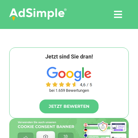
Skip
to
Togg
content
Navi
Leistungen
Tools
Jetzt sind Sie dran!
Pressemitteilungen
bei 1.659 Bewertungen
Shop
JETZT BEWERTEN
Agentur
Blog