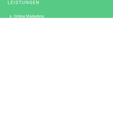
LEISTUNGEN
Online Marketing
Content Marketing
Content Marketing Abos
Content Marketing für Ärzte
Suchmaschinenoptimierung
Social Media Marketing
Influencer Marketing
Partnerprogramm
TOOLS