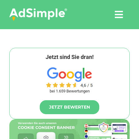
Skip
to
Togg
content
Navi
Leistungen
Tools
Jetzt sind Sie dran!
Pressemitteilungen
bei 1.659 Bewertungen
Shop
JETZT BEWERTEN
Agentur
Blog