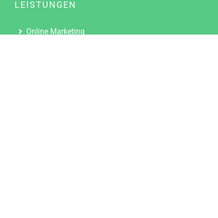
LEISTUNGEN
Online Marketing
Content Marketing
Content Marketing Abos
Content Marketing für Ärzte
Suchmaschinenoptimierung
Social Media Marketing
Influencer Marketing
Partnerprogramm
TOOLS