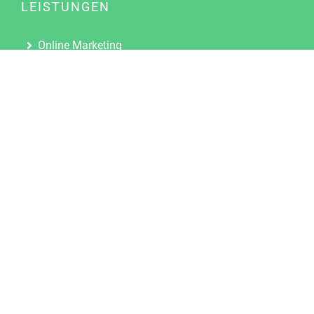
LEISTUNGEN
Online Marketing
Content Marketing
Content Marketing Abos
Content Marketing für Ärzte
Suchmaschinenoptimierung
Social Media Marketing
Influencer Marketing
Partnerprogramm
TOOLS