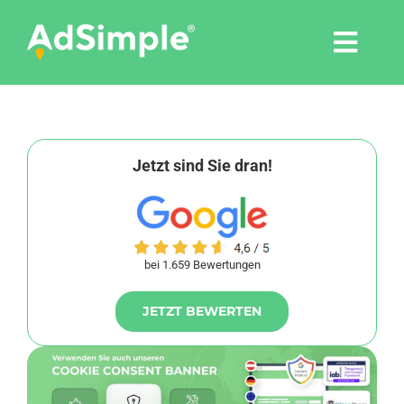
Skip
to
Togg
content
Navi
Leistungen
Tools
Jetzt sind Sie dran!
Pressemitteilungen
bei 1.659 Bewertungen
Shop
JETZT BEWERTEN
Agentur
Blog