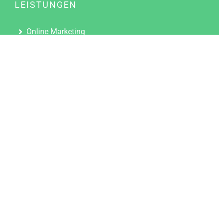
LEISTUNGEN
Online Marketing
Content Marketing
Content Marketing Abos
Content Marketing für Ärzte
Suchmaschinenoptimierung
Social Media Marketing
Influencer Marketing
Partnerprogramm
TOOLS