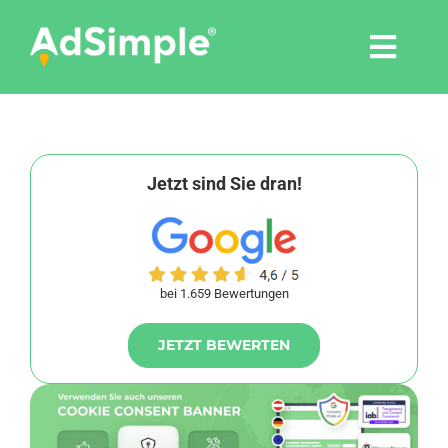
Skip
to
Togg
content
Navi
Leistungen
Tools
Jetzt sind Sie dran!
Pressemitteilungen
bei 1.659 Bewertungen
Shop
JETZT BEWERTEN
Agentur
Blog