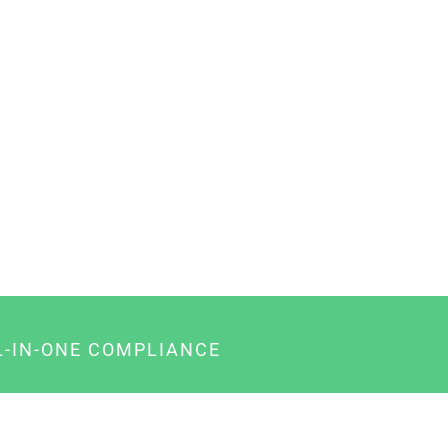
L-IN-ONE COMPLIANCE
gency-Paket für Agenturen