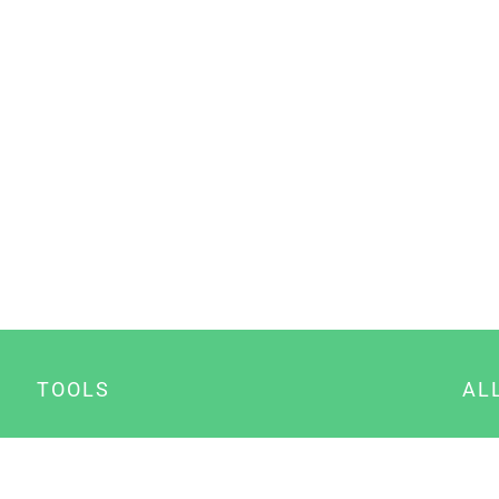
TOOLS
AL
Datenschutz Generator
A