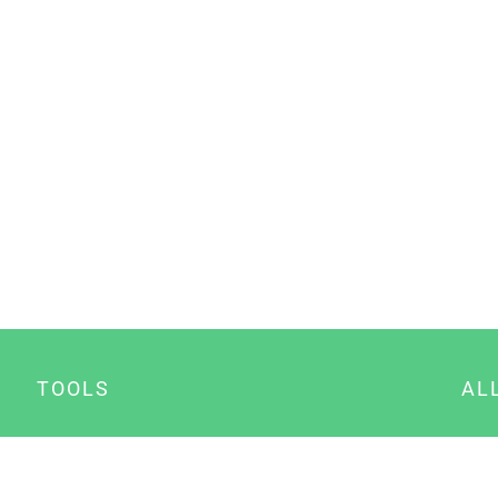
TOOLS
AL
Datenschutz Generator
A