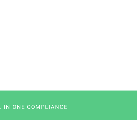
L-IN-ONE COMPLIANCE
gency-Paket für Agenturen