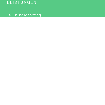
LEISTUNGEN
Online Marketing
Content Marketing
Content Marketing Abos
Content Marketing für Ärzte
Suchmaschinenoptimierung
Social Media Marketing
Influencer Marketing
Partnerprogramm
TOOLS