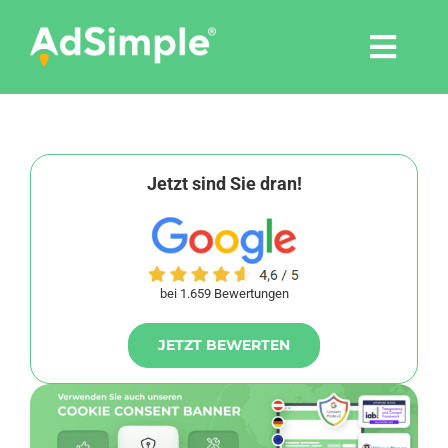
Skip
to
Togg
content
Navi
Leistungen
Tools
Jetzt sind Sie dran!
Pressemitteilungen
bei 1.659 Bewertungen
Shop
JETZT BEWERTEN
Agentur
Blog