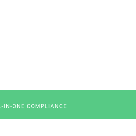
L-IN-ONE COMPLIANCE
gency-Paket für Agenturen