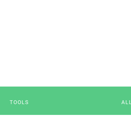
TOOLS
AL
Datenschutz Generator
A