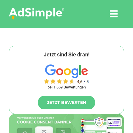
Skip
to
Togg
content
Navi
Leistungen
Tools
Jetzt sind Sie dran!
Pressemitteilungen
bei 1.659 Bewertungen
Shop
JETZT BEWERTEN
Agentur
Blog