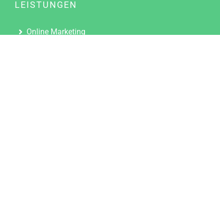
LEISTUNGEN
Online Marketing
Content Marketing
Content Marketing Abos
Content Marketing für Ärzte
Suchmaschinenoptimierung
Social Media Marketing
Influencer Marketing
Partnerprogramm
TOOLS