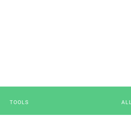
TOOLS
AL
Datenschutz Generator
A