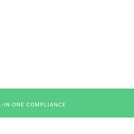
L-IN-ONE COMPLIANCE
gency-Paket für Agenturen