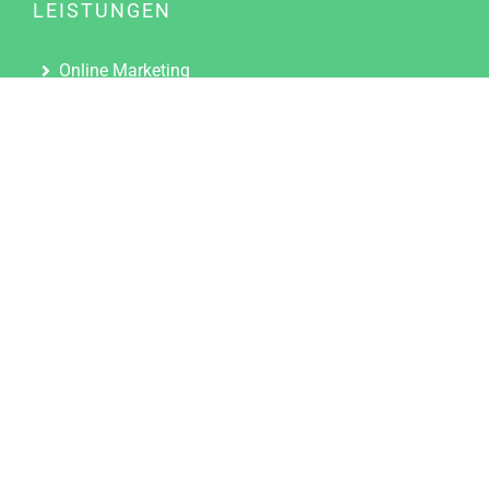
LEISTUNGEN
Online Marketing
Content Marketing
Content Marketing Abos
Content Marketing für Ärzte
Suchmaschinenoptimierung
Social Media Marketing
Influencer Marketing
Partnerprogramm
TOOLS