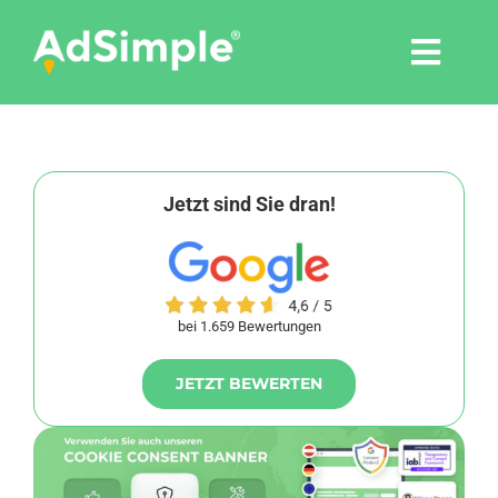
Skip
to
Togg
content
Navi
Leistungen
Tools
Jetzt sind Sie dran!
Pressemitteilungen
bei 1.659 Bewertungen
Shop
JETZT BEWERTEN
Agentur
Blog