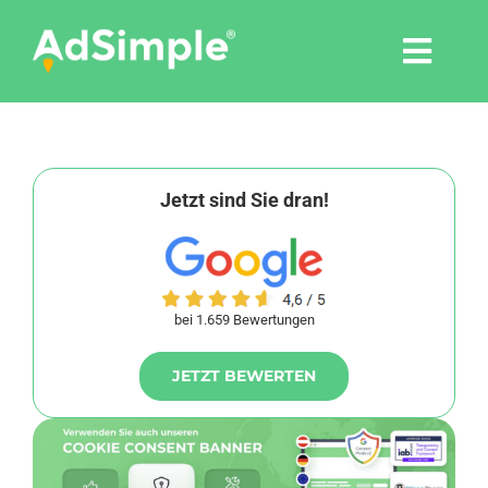
Skip
to
Togg
content
Navi
Leistungen
Tools
Jetzt sind Sie dran!
Pressemitteilungen
bei 1.659 Bewertungen
Shop
JETZT BEWERTEN
Agentur
Blog