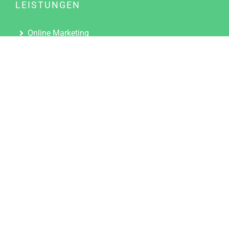
LEISTUNGEN
Online Marketing
Content Marketing
Content Marketing Abos
Content Marketing für Ärzte
Suchmaschinenoptimierung
Social Media Marketing
Influencer Marketing
Partnerprogramm
TOOLS