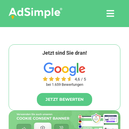
Skip
to
Togg
content
Navi
Leistungen
Tools
Jetzt sind Sie dran!
Pressemitteilungen
bei 1.659 Bewertungen
Shop
JETZT BEWERTEN
Agentur
Blog