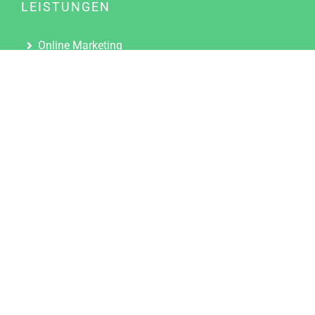
LEISTUNGEN
Online Marketing
Content Marketing
Content Marketing Abos
Content Marketing für Ärzte
Suchmaschinenoptimierung
Social Media Marketing
Influencer Marketing
Partnerprogramm
TOOLS