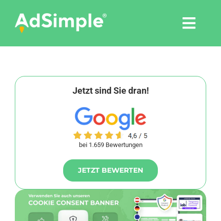
Skip
to
Togg
content
Navi
Leistungen
Tools
Jetzt sind Sie dran!
Pressemitteilungen
bei 1.659 Bewertungen
Shop
JETZT BEWERTEN
Agentur
Blog