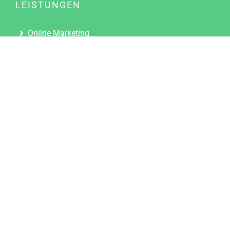
LEISTUNGEN
Online Marketing
Content Marketing
Content Marketing Abos
Content Marketing für Ärzte
Suchmaschinenoptimierung
Social Media Marketing
Influencer Marketing
Partnerprogramm
TOOLS