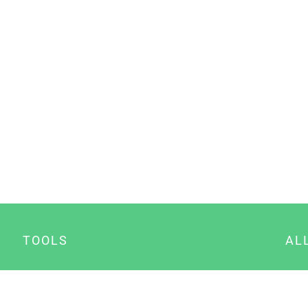
TOOLS
AL
Datenschutz Generator
A