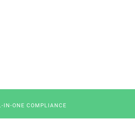
L-IN-ONE COMPLIANCE
gency-Paket für Agenturen