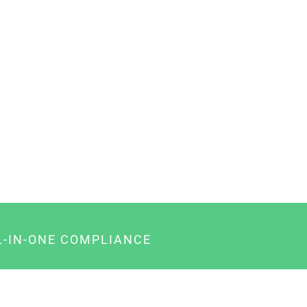
L-IN-ONE COMPLIANCE
gency-Paket für Agenturen