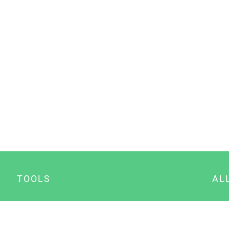
TOOLS
AL
Datenschutz Generator
A