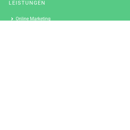
LEISTUNGEN
Online Marketing
Content Marketing
Content Marketing Abos
Content Marketing für Ärzte
Suchmaschinenoptimierung
Social Media Marketing
Influencer Marketing
Partnerprogramm
TOOLS