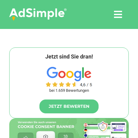
Skip
to
Togg
content
Navi
Leistungen
Tools
Jetzt sind Sie dran!
Pressemitteilungen
bei 1.659 Bewertungen
Shop
JETZT BEWERTEN
Agentur
Blog