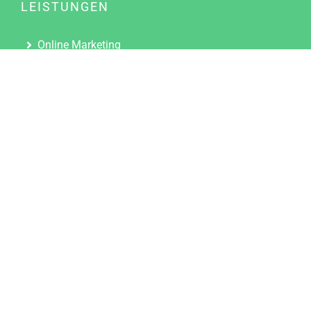
LEISTUNGEN
Online Marketing
Content Marketing
Content Marketing Abos
Content Marketing für Ärzte
Suchmaschinenoptimierung
Social Media Marketing
Influencer Marketing
Partnerprogramm
TOOLS