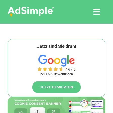
Skip
to
Togg
content
Navi
Leistungen
Tools
Jetzt sind Sie dran!
Pressemitteilungen
bei 1.659 Bewertungen
Shop
JETZT BEWERTEN
Agentur
Blog