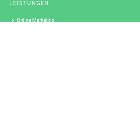
LEISTUNGEN
Online Marketing
Content Marketing
Content Marketing Abos
Content Marketing für Ärzte
Suchmaschinenoptimierung
Social Media Marketing
Influencer Marketing
Partnerprogramm
TOOLS