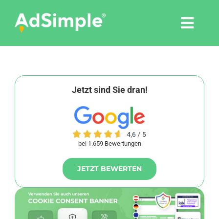
Skip
to
Togg
content
Navi
Leistungen
Tools
Jetzt sind Sie dran!
Pressemitteilungen
bei 1.659 Bewertungen
Shop
JETZT BEWERTEN
Agentur
Blog