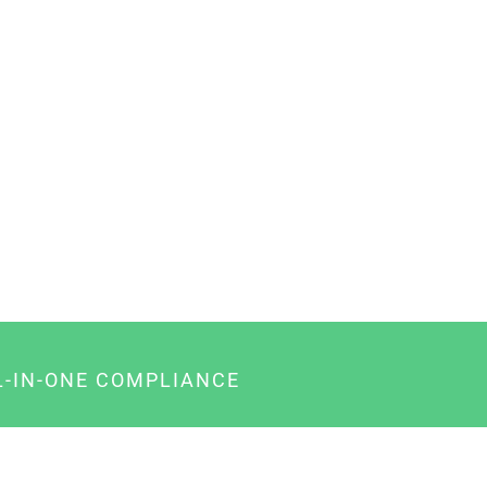
L-IN-ONE COMPLIANCE
gency-Paket für Agenturen