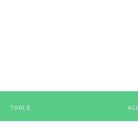
TOOLS
AL
Datenschutz Generator
A