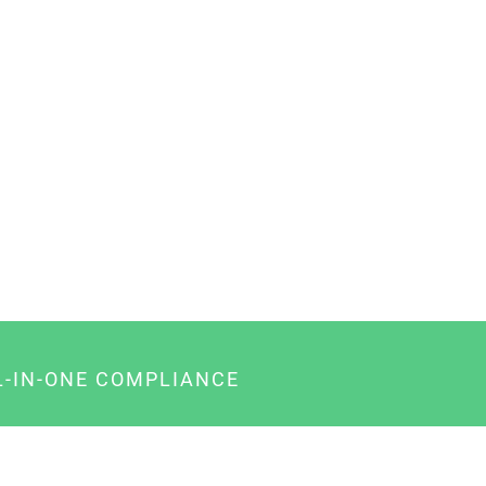
L-IN-ONE COMPLIANCE
gency-Paket für Agenturen