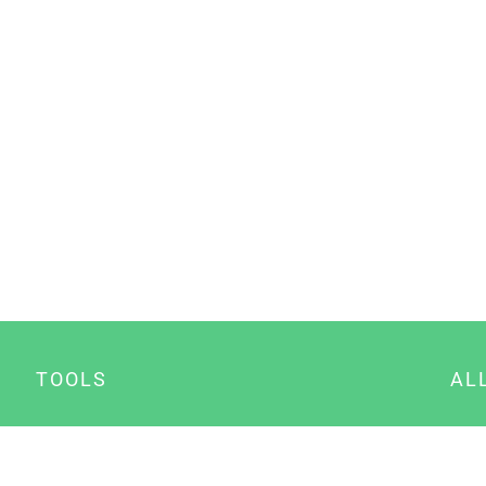
TOOLS
AL
Datenschutz Generator
A