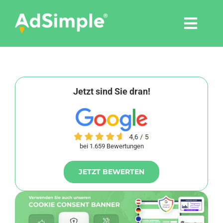
Skip
to
Togg
content
Navi
Leistungen
Tools
Jetzt sind Sie dran!
Pressemitteilungen
bei 1.659 Bewertungen
Shop
JETZT BEWERTEN
Agentur
Blog