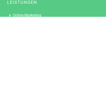
LEISTUNGEN
Online Marketing
Content Marketing
Content Marketing Abos
Content Marketing für Ärzte
Suchmaschinenoptimierung
Social Media Marketing
Influencer Marketing
Partnerprogramm
TOOLS