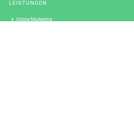
LEISTUNGEN
Online Marketing
Content Marketing
Content Marketing Abos
Content Marketing für Ärzte
Suchmaschinenoptimierung
Social Media Marketing
Influencer Marketing
Partnerprogramm
TOOLS