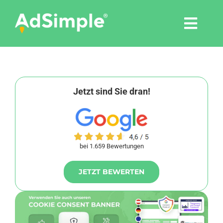
Skip
to
Togg
content
Navi
Leistungen
Tools
Jetzt sind Sie dran!
Pressemitteilungen
bei 1.659 Bewertungen
Shop
JETZT BEWERTEN
Agentur
Blog