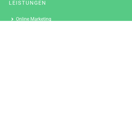
LEISTUNGEN
Online Marketing
Content Marketing
Content Marketing Abos
Content Marketing für Ärzte
Suchmaschinenoptimierung
Social Media Marketing
Influencer Marketing
Partnerprogramm
TOOLS