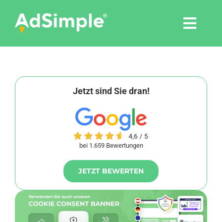
Skip
to
Togg
content
Navi
Leistungen
Tools
Jetzt sind Sie dran!
Pressemitteilungen
bei 1.659 Bewertungen
Shop
JETZT BEWERTEN
Agentur
Blog