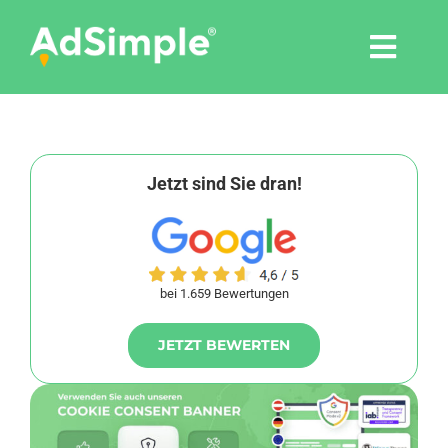
Skip
to
Togg
content
Navi
Leistungen
Tools
Jetzt sind Sie dran!
Pressemitteilungen
bei 1.659 Bewertungen
Shop
JETZT BEWERTEN
Agentur
Blog