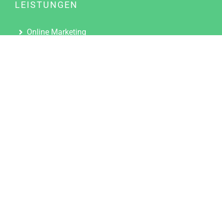
LEISTUNGEN
Online Marketing
Content Marketing
Content Marketing Abos
Content Marketing für Ärzte
Suchmaschinenoptimierung
Social Media Marketing
Influencer Marketing
Partnerprogramm
TOOLS