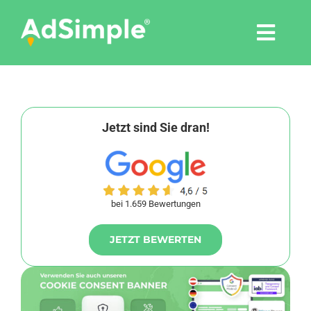
Skip
to
Togg
content
Navi
Leistungen
Tools
Jetzt sind Sie dran!
Pressemitteilungen
bei 1.659 Bewertungen
Shop
JETZT BEWERTEN
Agentur
Blog