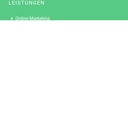
LEISTUNGEN
Online Marketing
Content Marketing
Content Marketing Abos
Content Marketing für Ärzte
Suchmaschinenoptimierung
Social Media Marketing
Influencer Marketing
Partnerprogramm
TOOLS