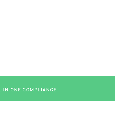
L-IN-ONE COMPLIANCE
gency-Paket für Agenturen