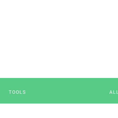
TOOLS
AL
Datenschutz Generator
A