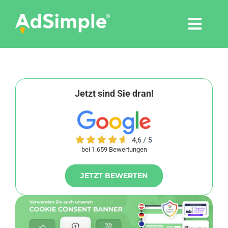
Skip
to
Togg
content
Navi
Leistungen
Tools
Jetzt sind Sie dran!
Pressemitteilungen
bei 1.659 Bewertungen
Shop
JETZT BEWERTEN
Agentur
Blog