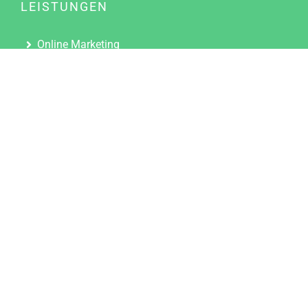
LEISTUNGEN
Online Marketing
Content Marketing
Content Marketing Abos
Content Marketing für Ärzte
Suchmaschinenoptimierung
Social Media Marketing
Influencer Marketing
Partnerprogramm
TOOLS