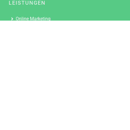
LEISTUNGEN
Online Marketing
Content Marketing
Content Marketing Abos
Content Marketing für Ärzte
Suchmaschinenoptimierung
Social Media Marketing
Influencer Marketing
Partnerprogramm
TOOLS