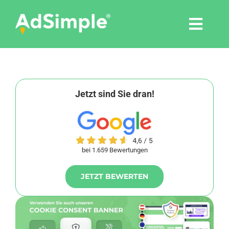
Skip
to
Togg
content
Navi
Leistungen
Tools
Jetzt sind Sie dran!
Pressemitteilungen
bei 1.659 Bewertungen
Shop
JETZT BEWERTEN
Agentur
Blog