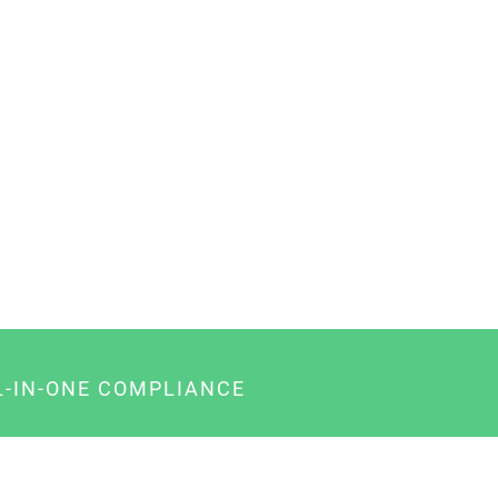
L-IN-ONE COMPLIANCE
gency-Paket für Agenturen