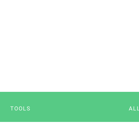
TOOLS
AL
Datenschutz Generator
A