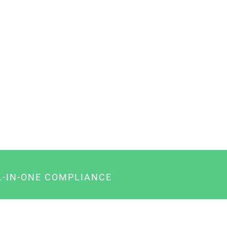
L-IN-ONE COMPLIANCE
gency-Paket für Agenturen