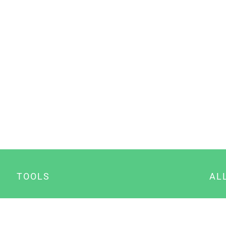
TOOLS
AL
Datenschutz Generator
A