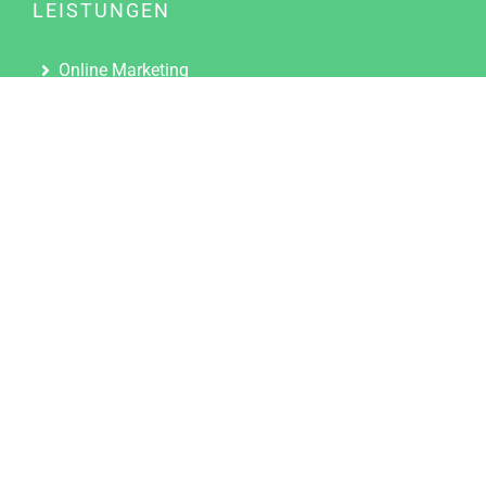
LEISTUNGEN
Online Marketing
Content Marketing
Content Marketing Abos
Content Marketing für Ärzte
Suchmaschinenoptimierung
Social Media Marketing
Influencer Marketing
Partnerprogramm
TOOLS