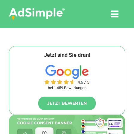
Skip
to
Togg
content
Navi
Leistungen
Tools
Jetzt sind Sie dran!
Pressemitteilungen
bei 1.659 Bewertungen
Shop
JETZT BEWERTEN
Agentur
Blog