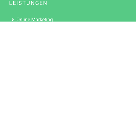
LEISTUNGEN
Online Marketing
Content Marketing
Content Marketing Abos
Content Marketing für Ärzte
Suchmaschinenoptimierung
Social Media Marketing
Influencer Marketing
Partnerprogramm
TOOLS