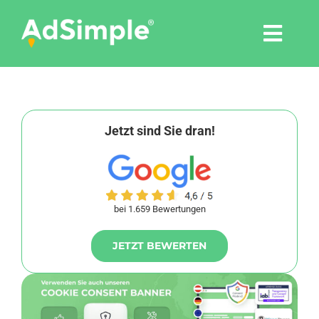
Skip
to
Togg
content
Navi
Leistungen
Tools
Jetzt sind Sie dran!
Pressemitteilungen
bei 1.659 Bewertungen
Shop
JETZT BEWERTEN
Agentur
Blog