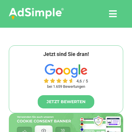
Skip
to
Togg
content
Navi
Leistungen
Tools
Jetzt sind Sie dran!
Pressemitteilungen
bei 1.659 Bewertungen
Shop
JETZT BEWERTEN
Agentur
Blog