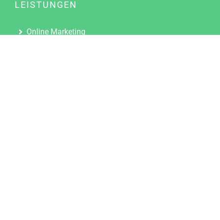
LEISTUNGEN
Online Marketing
Content Marketing
Content Marketing Abos
Content Marketing für Ärzte
Suchmaschinenoptimierung
Social Media Marketing
Influencer Marketing
Partnerprogramm
TOOLS