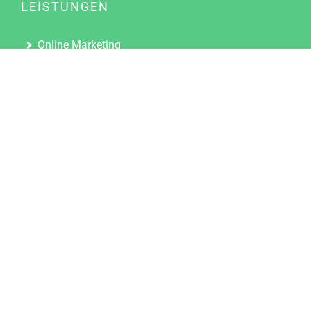
LEISTUNGEN
Online Marketing
Content Marketing
Content Marketing Abos
Content Marketing für Ärzte
Suchmaschinenoptimierung
Social Media Marketing
Influencer Marketing
Partnerprogramm
TOOLS