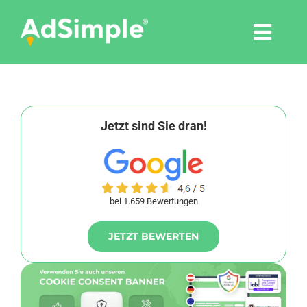
Skip
to
Togg
content
Navi
Leistungen
Tools
Jetzt sind Sie dran!
Pressemitteilungen
bei 1.659 Bewertungen
Shop
JETZT BEWERTEN
Agentur
Blog