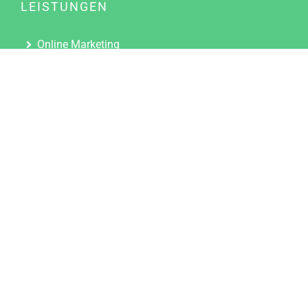
LEISTUNGEN
Online Marketing
Content Marketing
Content Marketing Abos
Content Marketing für Ärzte
Suchmaschinenoptimierung
Social Media Marketing
Influencer Marketing
Partnerprogramm
TOOLS