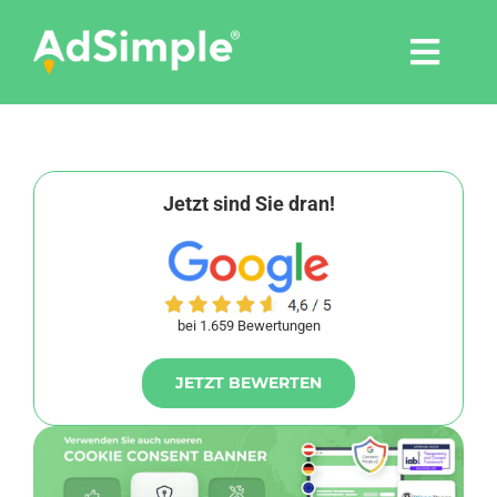
Skip
to
Togg
content
Navi
Leistungen
Tools
Jetzt sind Sie dran!
Pressemitteilungen
bei 1.659 Bewertungen
Shop
JETZT BEWERTEN
Agentur
Blog