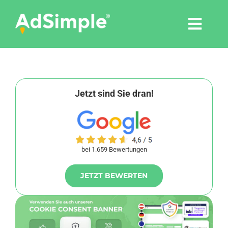
Skip
to
Togg
content
Navi
Leistungen
Tools
Jetzt sind Sie dran!
Pressemitteilungen
bei 1.659 Bewertungen
Shop
JETZT BEWERTEN
Agentur
Blog