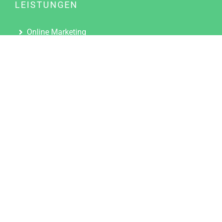
LEISTUNGEN
Online Marketing
Content Marketing
Content Marketing Abos
Content Marketing für Ärzte
Suchmaschinenoptimierung
Social Media Marketing
Influencer Marketing
Partnerprogramm
TOOLS