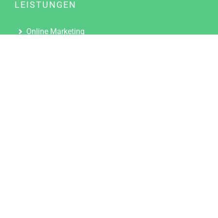
LEISTUNGEN
Online Marketing
Content Marketing
Content Marketing Abos
Content Marketing für Ärzte
Suchmaschinenoptimierung
Social Media Marketing
Influencer Marketing
Partnerprogramm
TOOLS