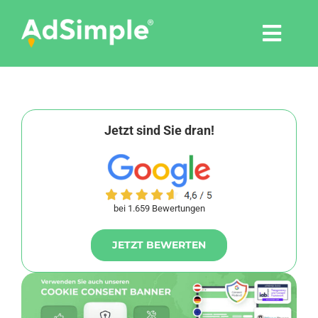
Skip
to
Togg
content
Navi
Leistungen
Tools
Jetzt sind Sie dran!
Pressemitteilungen
bei 1.659 Bewertungen
Shop
JETZT BEWERTEN
Agentur
Blog